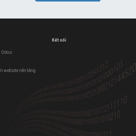
Kết nối
ai Odoo
iển website nền tảng