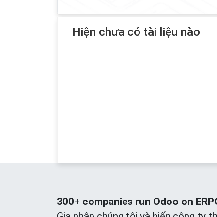
Hiện chưa có tài liệu nào
300+ companies run Odoo on ERPOn
Gia nhập chúng tôi và biến công ty t