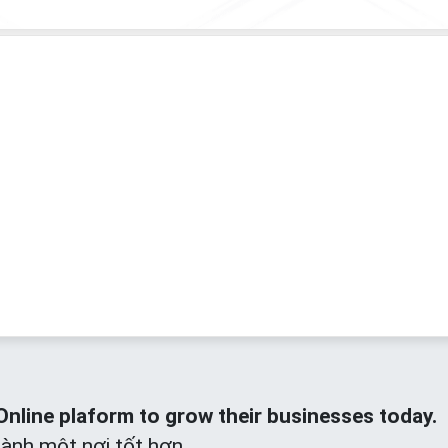
line plaform to grow their businesses today.
hành một nơi tốt hơn.