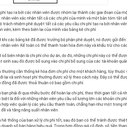
 phí tạo ra bởi các nhân viên được nhóm lại thành các giai đoạn của m
 nhân viên xác nhận tất cả các chi phí của mình và một bản tóm tắt s
có trách nhiệm phê duyệt tất cả các yêu cầu chi phí tạo ra bởi nhân viê
n viên, kèm theo biên lai của mình vào bảng kê chi phí.
 khi các bảng kê đã được trưởng bộ phận phê duyệt, nó được gửi đến 
 nhân viên. Kế toán có thể thanh toán hóa đơn này và khấu trừ cho cá
 số biên nhận là chi phí cho dự án, do đó, những chi phí này có thể đượ
t sinh sau đó được bổ sung vào chi phí bổ sung của các tài khoản quản
 thường cần thống kê hóa đơn chi phí cho một khách hàng, tùy thuộc
 đi lại và sinh hoạt phí thường được xử lý theo cách này. Đây có thể đư
 đồng đã được thoả thuận có bao gồm chi phí.
 bạn phải đi qua nhiều bước để hoàn lại chi phí, theo thời gian tất cả 
 biệt là đối với những nhân viên yêu cầu số lượng lớn các khoản chi ph
h hợp việc quản lý các yêu cầu thanh toán, chẳng hạn như một trong n
 đề và tăng năng suất nhân viên.
 hệ thống của bạn xử lý chi phí tốt, sau đó bạn có thể tránh được thiệ
 doanh số bán hàng hiệu quả. Trong hợp đồng giá cố định, số tiền than