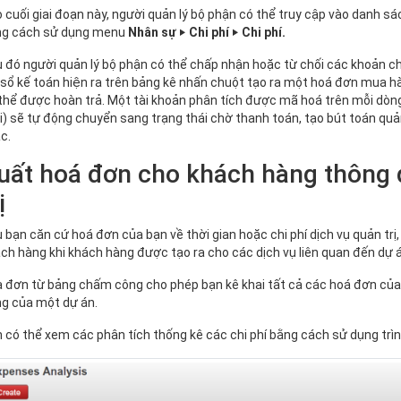
 cuối giai đoạn này, người quản lý bộ phận có thể truy cập vào danh s
ng cách sử dụng menu
Nhân sự ‣ Chi phí ‣ Chi phí.
 đó người quản lý bộ phận có thể chấp nhận hoặc từ chối các khoản chi
 sổ kế toán hiện ra trên bảng kê nhấn chuột tạo ra một hoá đơn mua hà
thể được hoàn trả. Một tài khoản phân tích được mã hoá trên mỗi dòng 
) sẽ tự động chuyển sang trạng thái chờ thanh toán, tạo bút toán quả
c.
uất hoá đơn cho khách hàng thông 
ị
 bạn căn cứ hoá đơn của bạn về thời gian hoặc chi phí dịch vụ quản trị
ch hàng khi khách hàng được tạo ra cho các dịch vụ liên quan đến dự á
 đơn từ bảng chấm công cho phép bạn kê khai tất cả các hoá đơn của
g của một dự án.
 có thể xem các phân tích thống kê các chi phí bằng cách sử dụng tr