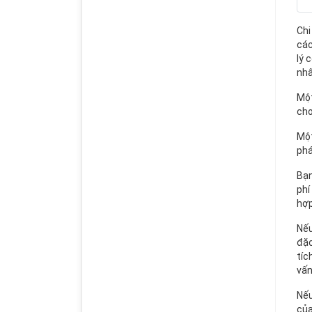
Chi
các
lý 
nhâ
Một
cho
Một
phá
Bạn
phí
hợp
Nếu
đặc
tíc
vấn
Nếu
của