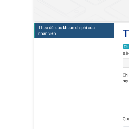
Theo dõi các khoản chi phí của
T
nhân viên
Chi
[
Chi
ngư
Quy