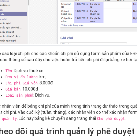
 các loại chi phí cho các khoản chi phí sử dụng form sản phẩm của ERP
 các thông số sau đây cho việc hoàn trả tiền chi phí đi lại bằng xe hơi tạ
: Dịch vu thuê xe
Tên
: km,
Đơn vị đo lường
: 8.000đ
Chi phí Giá vốn
: 10.000đ
Giá bán
: Dịch vụ.
Loại sản phẩm
 nhân viên để bảng chi phí của mình trong tình trạng dự thảo trong quá
t chi phí. Vào cuối kỳ (tuần, tháng), các nhân viên có thể xác nhận fo
. Lúc này bảng kê chuyển sang trạng thái
.
 quản lý
Chờ phê duyệt
heo dõi quá trình quản lý phê duyệt