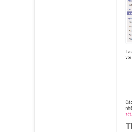
Tạo
với
Các
nhậ
tới
T