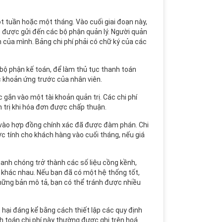
ột tuần hoặc một tháng. Vào cuối giai đoạn này,
ẽ được gửi đến các bộ phận quản lý. Người quản
n của mình. Bảng chi phí phải có chữ ký của các
bộ phận kế toán, để làm thủ tục thanh toán
c khoản ứng trước của nhân viên.
c gắn vào một tài khoản quản trị. Các chi phí
 trị khi hóa đơn được chấp thuận.
 vào hợp đồng chính xác đã được đàm phán. Chi
ợc tính cho khách hàng vào cuối tháng, nếu giá
nhanh chóng trở thành các số liệu cồng kềnh,
í khác nhau. Nếu bạn đã có một hệ thống tốt,
hững bản mô tả, bạn có thể tránh được nhiều
t hại đáng kể bằng cách thiết lập các quy định
h toán chi phí này thường được ghi trên hoá