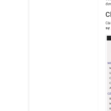
đơn
C
Cài
sự