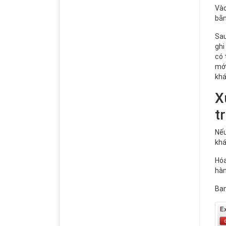
Vào
bằ
Sau
ghi
có 
mới
khá
X
tr
Nếu
khá
Hóa
hàn
Bạn