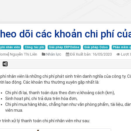
heo dõi các khoản chi phí củ
 phí nhân viên
Công tác phí
Giải pháp ERPOnline
Giải pháp Odoo
Phần mềm q
Home] Nguyễn Thị Liên
Nhân lực
Đã Xuất bản:
16/05/2020
Lượt 
 phí nhân viên là những chi phí phát sinh trên danh nghĩa của công ty. 
ời lao động. Các khoản thu thường xuyên gặp nhất là:
Chi phí đi lại, thanh toán dựa theo đơn vị khoảng cách (km),
Sinh hoạt phí, chi trả dựa trên hóa đơn,
Chi phí mua hàng khác, chẳng hạn như văn phòng phẩm, tài liệu, d
viên mua.
 trình xử lý thanh toán chi phí nhân viên như sau: