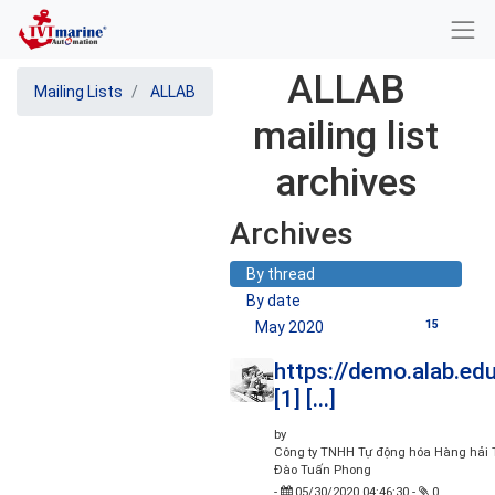
ALLAB
Mailing Lists
ALLAB
mailing list
archives
Archives
By thread
By date
15
May 2020
https://demo.alab.edu
[1] [...]
by
Công ty TNHH Tự động hóa Hàng hải T
Đào Tuấn Phong
-
05/30/2020 04:46:30
-
0