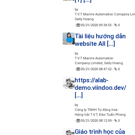
by
T.V.T Marine Automation Company Lim
Sally Hoang
-
05/21/2020 09:34:55
-
0
Tài liệu hướng dẫn
website All [...]
by
T.V.T Marine Automation
Company Limited, Sally Hoang
-
05/21/2020 08:47:52
-
0
https://alab-
demo.viindoo.dev/
[...]
by
Công ty TNHH Tự động hóa
Hàng hải T.V.T, Đào Tuấn Phong
-
05/21/2020 08:12:09
-
0
Giáo trình học của