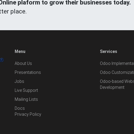
line plaform to grow their businesses today.
ter place.
Menu
Services
About Us
Odoo Implementat
Presentations
Odoo Customizat
Jobs
Odoo-based Websi
Development
Live Support
Mailing Lists
Docs
Privacy Policy