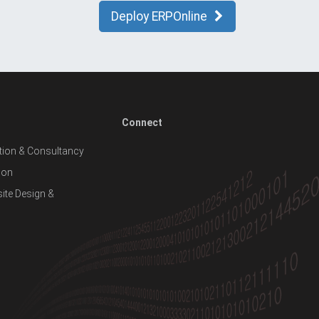
Deploy ERPOnline
Connect
ion & Consultancy
ion
te Design &