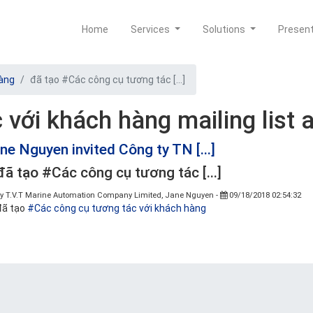
Home
Services
Solutions
Presen
hàng
đã tạo #Các công cụ tương tác [...]
với khách hàng mailing list 
e Nguyen invited Công ty TN [...]
đã tạo #Các công cụ tương tác [...]
by
T.V.T Marine Automation Company Limited, Jane Nguyen
-
09/18/2018 02:54:32
đã tạo
#Các công cụ tương tác với khách hàng