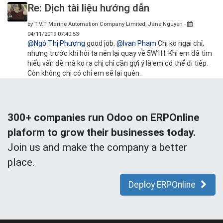
Re: Dịch tài liệu hướng dẫn
by
T.V.T Marine Automation Company Limited, Jane Nguyen
-
04/11/2019 07:40:53
@Ngô Thị Phượng
good job.
@Ivan Pham
Chị ko ngại chỉ,
nhưng trước khi hỏi ta nên lại quay về 5W1H. Khi em đã tìm
hiểu vấn đề mà ko ra chị chỉ cần gợi ý là em có thể đi tiếp.
Còn không chị có chỉ em sẽ lại quên.
300+ companies run Odoo on ERPOnline
plaform to grow their businesses today.
Join us and make the company a better
place.
Deploy ERPOnline