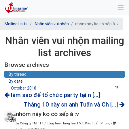
Mailing Lists
Nhân viên vui nhộn
nhóm này ko có sếp à :v
Nhân viên vui nhộn mailing
list archives
Browse archives
By thread
By date
18
October 2018
làm sao để tổ chức party tại n [...]
Tháng 10 này sn anh Tuấn và Ch [...]
nhóm này ko có sếp à :v
by
Công ty TNHH Tự động hóa Hàng hải T.V.T, Đào Tuấn Phong
-